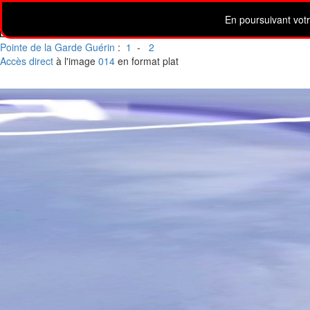
©
Couleurs Bretagne 2026
-
RGPD
-
En poursuivant votre
-
-
Pointe de la Garde Guérin
:
1
-
2
Accès direct
à l'image
014
en format plat