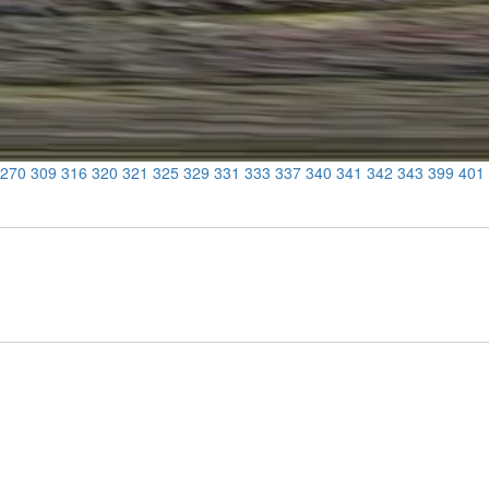
270
309
316
320
321
325
329
331
333
337
340
341
342
343
399
401