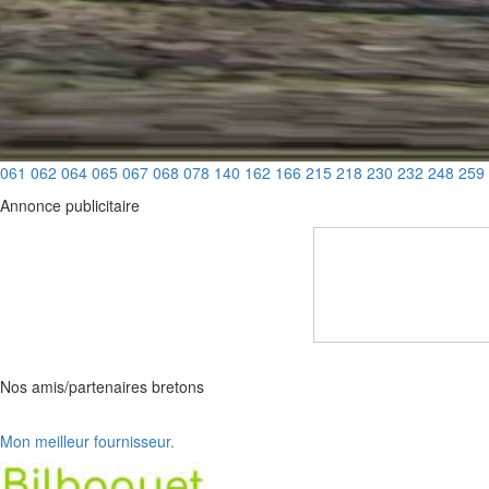
061
062
064
065
067
068
078
140
162
166
215
218
230
232
248
259
Annonce publicitaire
Nos amis/partenaires bretons
Mon meilleur fournisseur.