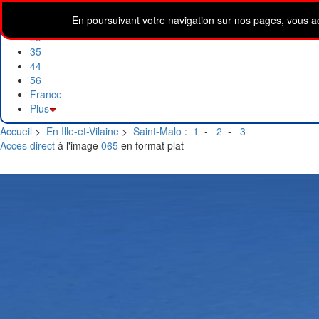
Accueil
En poursuivant votre navigation sur nos pages, vous accep
22
29
35
44
56
France
Plus
Accueil
>
En Ille-et-Vilaine
>
Saint-Malo
:
1
-
2
-
3
Accès direct
à l'image
065
en format plat