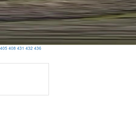
405
408
431
432
436