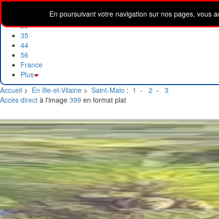
Accueil
En poursuivant votre navigation sur nos pages, vous accep
22
29
35
44
56
France
Plus
Accueil
>
En Ille-et-Vilaine
>
Saint-Malo
:
1
-
2
-
3
Accès direct
à l'image
399
en format plat