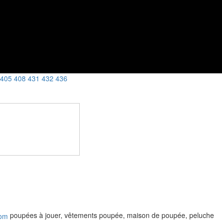
405
408
431
432
436
poupées à jouer, vêtements poupée, maison de poupée, peluche