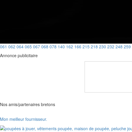
061
062
064
065
067
068
078
140
162
166
215
218
230
232
248
259
Annonce publicitaire
Nos amis/partenaires bretons
Mon meilleur fournisseur.