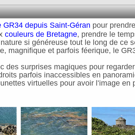
 le GR34 depuis Saint-Géran
pour prendre
ux
couleurs de Bretagne
, prendre le tem
e nature si généreuse tout le long de ce s
e, magnifique et parfois féerique, le GR
ec des surprises magiques pour regarde
roits parfois inaccessibles en panoram
lunettes virtuelles pour avoir l'image en 