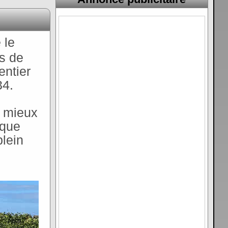
 le
ps de
entier
34.
r mieux
ique
plein