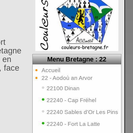
rt
etagne
 en
Menu Bretagne : 22
, face
Accueil
22 - Aodoù an Arvor
•
22100 Dinan
•
22240 - Cap Fréhel
•
22240 Sables d'Or Les Pins
•
22240 - Fort La Latte