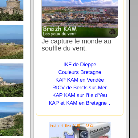
Je capture le monde au
souffle du vent.
IKF de Dieppe
Couleurs Bretagne
KAP KAM en Vendée
RICV de Berck-sur-Mer
KAP KAM sur l'île d'Yeu
.
KAP et KAM en Bretagne