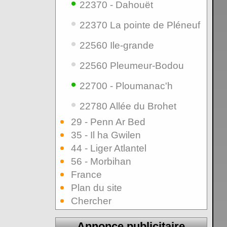
•
22370 - Dahouët
•
22370 La pointe de Pléneuf
•
22560 Ile-grande
•
22560 Pleumeur-Bodou
•
22700 - Ploumanac'h
•
22780 Allée du Brohet
29 - Penn Ar Bed
35 - Il ha Gwilen
44 - Liger Atlantel
56 - Morbihan
France
Plan du site
Chercher
Annonce publicitaire