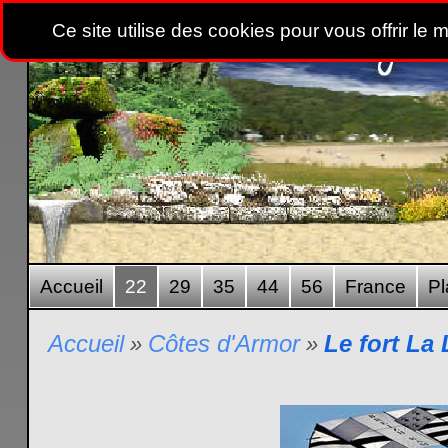
Ce site utilise des cookies pour vous offrir le 
Accueil
22
29
35
44
56
France
Pl
Accueil
Côtes d'Armor
Le fort La 
»
»