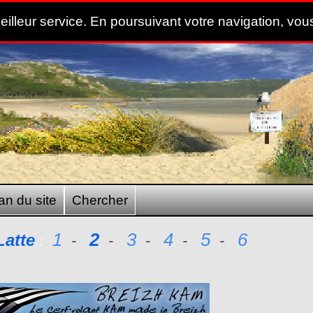
meilleur service. En poursuivant votre navigation, vous
an du site
Chercher
1
2
3
4
5
6
Latte
:
-
-
-
-
-