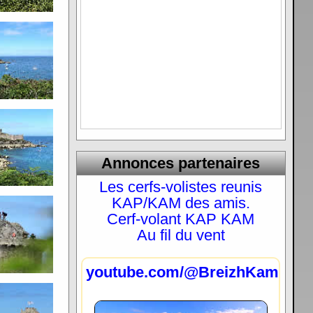
Annonces partenaires
Les cerfs-volistes reunis
KAP/KAM des amis.
Cerf-volant KAP KAM
Au fil du vent
youtube.com/@BreizhKam