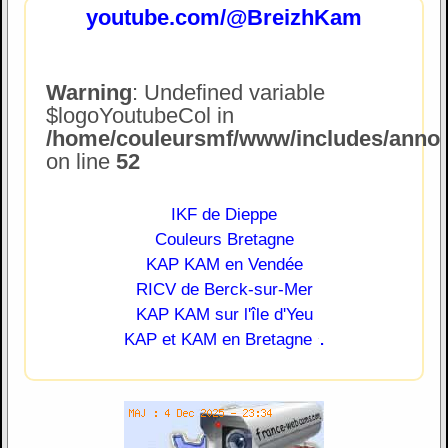
youtube.com/@BreizhKam
Warning
: Undefined variable
$logoYoutubeCol in
/home/couleursmf/www/includes/annonc
on line
52
IKF de Dieppe
Couleurs Bretagne
KAP KAM en Vendée
RICV de Berck-sur-Mer
KAP KAM sur l'île d'Yeu
.
KAP et KAM en Bretagne