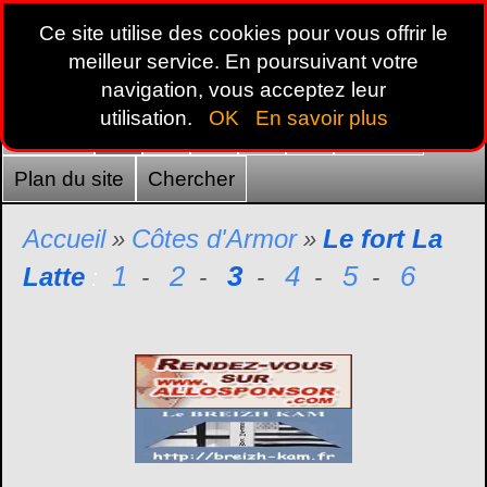
Ce site utilise des cookies pour vous offrir le
meilleur service. En poursuivant votre
navigation, vous acceptez leur
utilisation.
OK
En savoir plus
Accueil
22
29
35
44
56
France
Plan du site
Chercher
Accueil
Côtes d'Armor
Le fort La
»
»
1
2
3
4
5
6
Latte
:
-
-
-
-
-