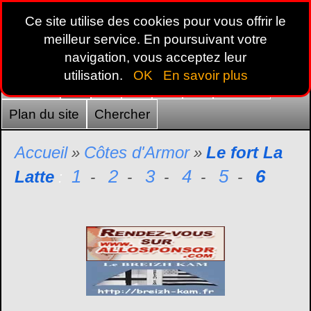
Ce site utilise des cookies pour vous offrir le
meilleur service. En poursuivant votre
navigation, vous acceptez leur
utilisation.
OK
En savoir plus
Accueil
22
29
35
44
56
France
Plan du site
Chercher
Accueil
Côtes d'Armor
Le fort La
»
»
1
2
3
4
5
6
Latte
:
-
-
-
-
-