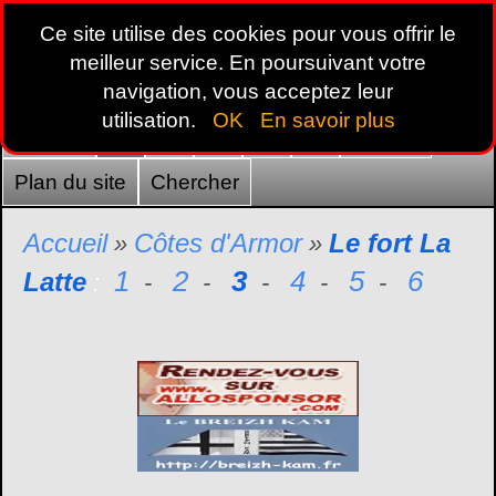
Ce site utilise des cookies pour vous offrir le
meilleur service. En poursuivant votre
navigation, vous acceptez leur
utilisation.
OK
En savoir plus
Accueil
22
29
35
44
56
France
Plan du site
Chercher
Accueil
Côtes d'Armor
Le fort La
»
»
1
2
3
4
5
6
Latte
:
-
-
-
-
-