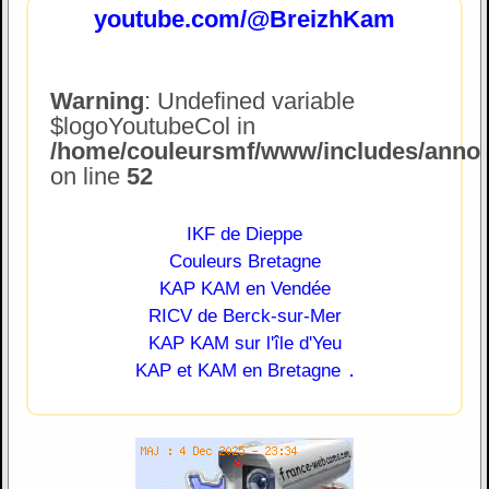
youtube.com/@BreizhKam
Warning
: Undefined variable
$logoYoutubeCol in
/home/couleursmf/www/includes/annonc
on line
52
IKF de Dieppe
Couleurs Bretagne
KAP KAM en Vendée
RICV de Berck-sur-Mer
KAP KAM sur l'île d'Yeu
.
KAP et KAM en Bretagne