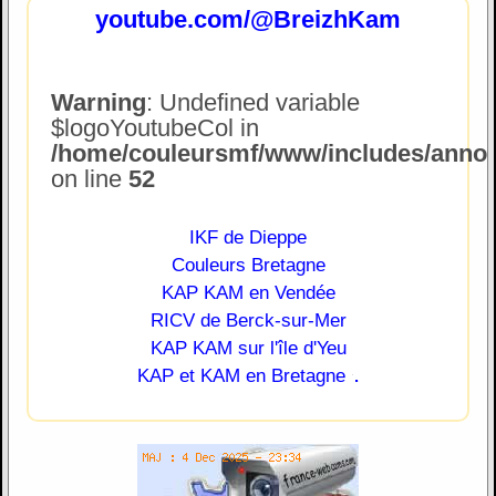
youtube.com/@BreizhKam
Warning
: Undefined variable
$logoYoutubeCol in
/home/couleursmf/www/includes/annonc
on line
52
IKF de Dieppe
Couleurs Bretagne
KAP KAM en Vendée
RICV de Berck-sur-Mer
KAP KAM sur l'île d'Yeu
.
KAP et KAM en Bretagne