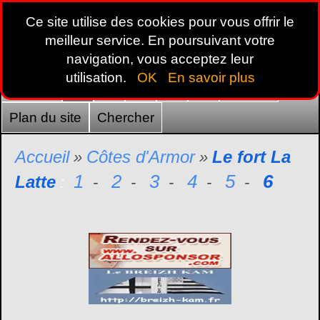
Ce site utilise des cookies pour vous offrir le
meilleur service. En poursuivant votre
navigation, vous acceptez leur
utilisation.
OK
En savoir plus
Accueil
22
29
35
44
56
France
Plan du site
Chercher
Accueil
Côtes d'Armor
Le fort La
»
»
1
2
3
4
5
6
Latte
:
-
-
-
-
-