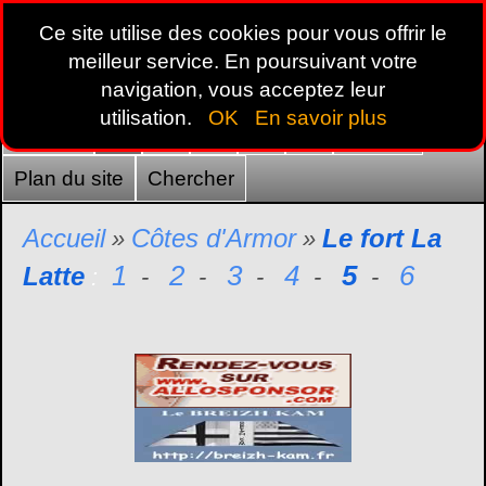
Ce site utilise des cookies pour vous offrir le
meilleur service. En poursuivant votre
navigation, vous acceptez leur
utilisation.
OK
En savoir plus
Accueil
22
29
35
44
56
France
Plan du site
Chercher
Accueil
Côtes d'Armor
Le fort La
»
»
1
2
3
4
5
6
Latte
:
-
-
-
-
-