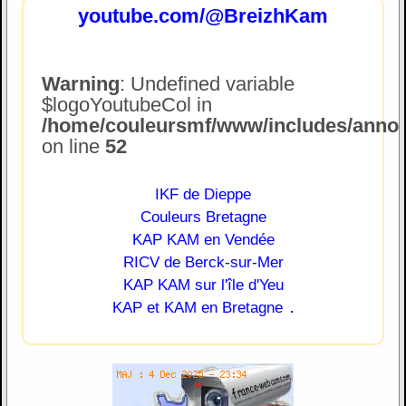
youtube.com/@BreizhKam
Warning
: Undefined variable
$logoYoutubeCol in
/home/couleursmf/www/includes/annonc
on line
52
IKF de Dieppe
Couleurs Bretagne
KAP KAM en Vendée
RICV de Berck-sur-Mer
KAP KAM sur l'île d'Yeu
.
KAP et KAM en Bretagne