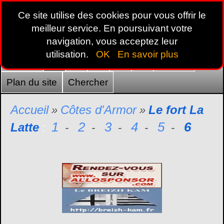
Ce site utilise des cookies pour vous offrir le
meilleur service. En poursuivant votre
navigation, vous acceptez leur
utilisation.
OK
En savoir plus
Accueil
22
29
35
44
56
France
Plan du site
Chercher
Accueil
Côtes d'Armor
Le fort La
»
»
1
2
3
4
5
6
Latte
:
-
-
-
-
-