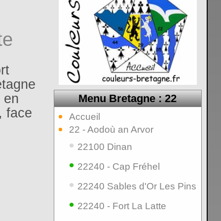
te
rt
etagne
 en
Menu Bretagne : 22
, face
Accueil
22 - Aodoù an Arvor
•
22100 Dinan
•
22240 - Cap Fréhel
•
22240 Sables d'Or Les Pins
•
22240 - Fort La Latte