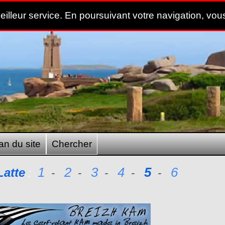
meilleur service. En poursuivant votre navigation, vous
an du site
Chercher
1
2
3
4
5
6
Latte
:
-
-
-
-
-