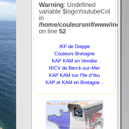
Warning
: Undefined
variable $logoYoutubeCol
in
/home/couleursmf/www/include
on line
52
IKF de Dieppe
Couleurs Bretagne
KAP KAM en Vendée
RICV de Berck-sur-Mer
KAP KAM sur l'île d'Yeu
.
KAP et KAM en Bretagne