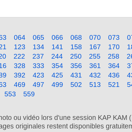
63
064
065
066
068
070
073
0
21
123
134
141
158
167
170
1
20
222
237
244
250
255
258
2
16
328
333
354
356
361
364
3
89
392
423
425
431
432
436
4
63
469
497
499
502
513
521
5
553
559
photo ou vidéo lors d'une session KAP KAM (
ages originales restent disponibles gratuite