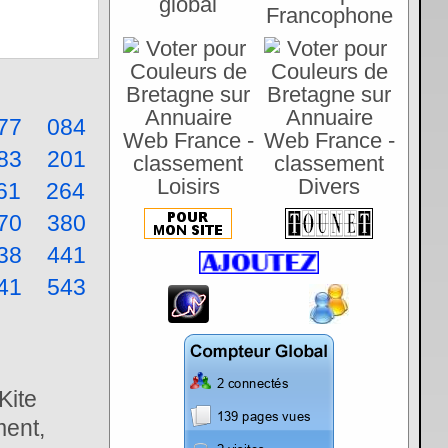
77
084
83
201
61
264
70
380
38
441
41
543
Kite
ment,