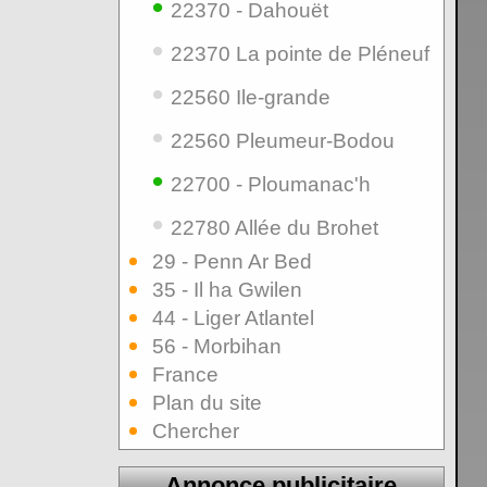
•
22370 - Dahouët
•
22370 La pointe de Pléneuf
•
22560 Ile-grande
•
22560 Pleumeur-Bodou
•
22700 - Ploumanac'h
•
22780 Allée du Brohet
29 - Penn Ar Bed
35 - Il ha Gwilen
44 - Liger Atlantel
56 - Morbihan
France
Plan du site
Chercher
Annonce publicitaire