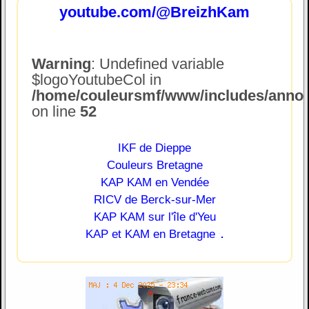
youtube.com/@BreizhKam
Warning
: Undefined variable
$logoYoutubeCol in
/home/couleursmf/www/includes/annonc
on line
52
IKF de Dieppe
Couleurs Bretagne
KAP KAM en Vendée
RICV de Berck-sur-Mer
KAP KAM sur l'île d'Yeu
.
KAP et KAM en Bretagne