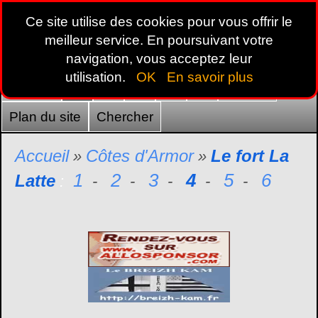
Ce site utilise des cookies pour vous offrir le
meilleur service. En poursuivant votre
navigation, vous acceptez leur
utilisation.
OK
En savoir plus
Accueil
22
29
35
44
56
France
Plan du site
Chercher
Accueil
Côtes d'Armor
Le fort La
»
»
1
2
3
4
5
6
Latte
:
-
-
-
-
-