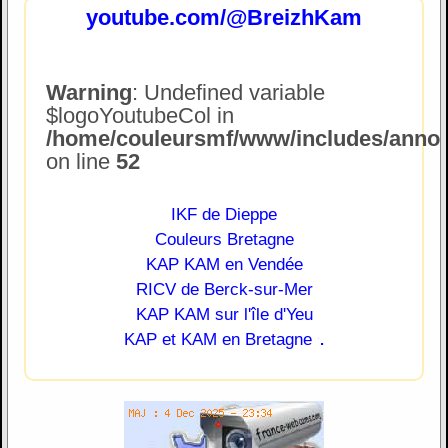
youtube.com/@BreizhKam
Warning
: Undefined variable
$logoYoutubeCol in
/home/couleursmf/www/includes/annonc
on line
52
IKF de Dieppe
Couleurs Bretagne
KAP KAM en Vendée
RICV de Berck-sur-Mer
KAP KAM sur l'île d'Yeu
.
KAP et KAM en Bretagne