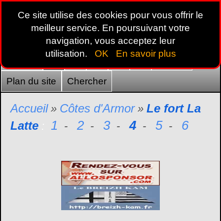
Ce site utilise des cookies pour vous offrir le
meilleur service. En poursuivant votre
navigation, vous acceptez leur
utilisation.
OK
En savoir plus
Accueil
22
29
35
44
56
France
Plan du site
Chercher
Accueil
Côtes d'Armor
Le fort La
»
»
1
2
3
4
5
6
Latte
:
-
-
-
-
-