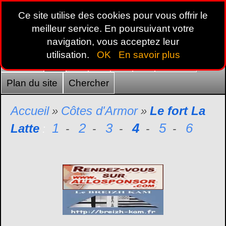
Ce site utilise des cookies pour vous offrir le
meilleur service. En poursuivant votre
navigation, vous acceptez leur
utilisation.
OK
En savoir plus
Accueil
22
29
35
44
56
France
Plan du site
Chercher
Accueil
Côtes d'Armor
Le fort La
»
»
1
2
3
4
5
6
Latte
:
-
-
-
-
-