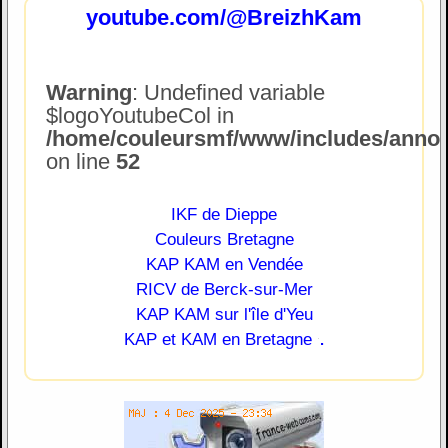
youtube.com/@BreizhKam
Warning
: Undefined variable
$logoYoutubeCol in
/home/couleursmf/www/includes/annonc
on line
52
IKF de Dieppe
Couleurs Bretagne
KAP KAM en Vendée
RICV de Berck-sur-Mer
KAP KAM sur l'île d'Yeu
.
KAP et KAM en Bretagne