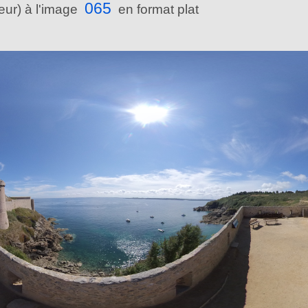
065
reur) à l'image
en format plat