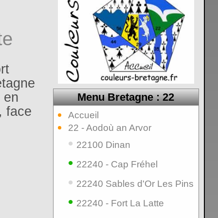
te
rt
etagne
 en
Menu Bretagne : 22
, face
Accueil
22 - Aodoù an Arvor
•
22100 Dinan
•
22240 - Cap Fréhel
•
22240 Sables d'Or Les Pins
•
22240 - Fort La Latte