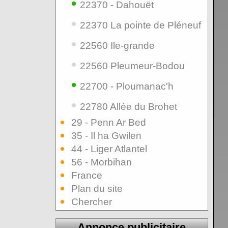
•
22370 - Dahouët
•
22370 La pointe de Pléneuf
•
22560 Ile-grande
•
22560 Pleumeur-Bodou
•
22700 - Ploumanac'h
•
22780 Allée du Brohet
29 - Penn Ar Bed
35 - Il ha Gwilen
44 - Liger Atlantel
56 - Morbihan
France
Plan du site
Chercher
Annonce publicitaire