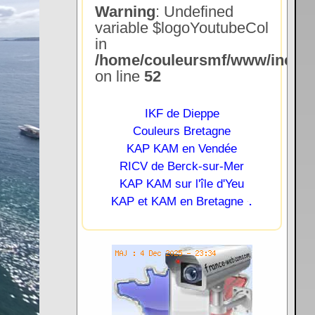
Warning
: Undefined
variable $logoYoutubeCol
in
/home/couleursmf/www/include
on line
52
IKF de Dieppe
Couleurs Bretagne
KAP KAM en Vendée
RICV de Berck-sur-Mer
KAP KAM sur l'île d'Yeu
.
KAP et KAM en Bretagne