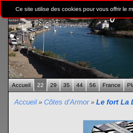
Ce site utilise des cookies pour vous offrir le 
Accueil
22
29
35
44
56
France
Pl
Accueil
Côtes d'Armor
Le fort La 
»
»