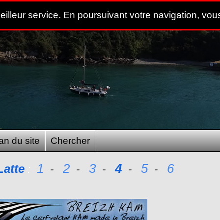
meilleur service. En poursuivant votre navigation, vous
an du site
Chercher
1
2
3
4
5
6
Latte
:
-
-
-
-
-