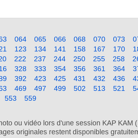
63
064
065
066
068
070
073
0
21
123
134
141
158
167
170
1
20
222
237
244
250
255
258
2
16
328
333
354
356
361
364
3
89
392
423
425
431
432
436
4
63
469
497
499
502
513
521
5
553
559
photo ou vidéo lors d'une session KAP KAM (
ages originales restent disponibles gratuite