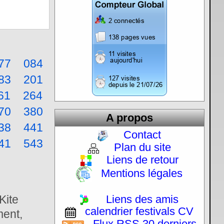
77
084
83
201
61
264
70
380
A propos
38
441
Contact
41
543
Plan du site
Liens de retour
Mentions légales
Kite
Liens des amis
calendrier festivals CV
ment,
Flux RSS 30 derniers