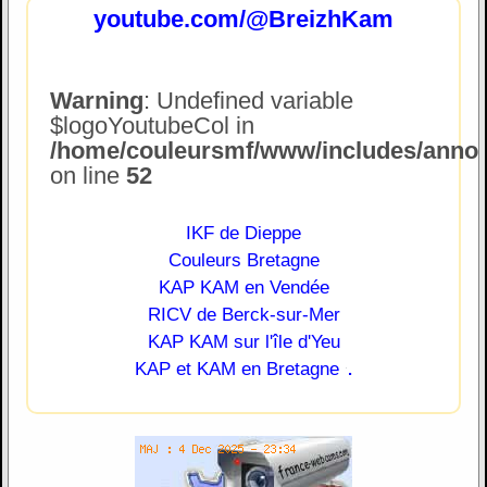
youtube.com/@BreizhKam
Warning
: Undefined variable
$logoYoutubeCol in
/home/couleursmf/www/includes/annonc
on line
52
IKF de Dieppe
Couleurs Bretagne
KAP KAM en Vendée
RICV de Berck-sur-Mer
KAP KAM sur l'île d'Yeu
.
KAP et KAM en Bretagne