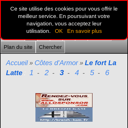
Ce site utilise des cookies pour vous offrir le
meilleur service. En poursuivant votre
navigation, vous acceptez leur
utilisation.
OK
En savoir plus
Accueil
22
29
35
44
56
France
Plan du site
Chercher
Accueil
Côtes d'Armor
Le fort La
»
»
1
2
3
4
5
6
Latte
:
-
-
-
-
-