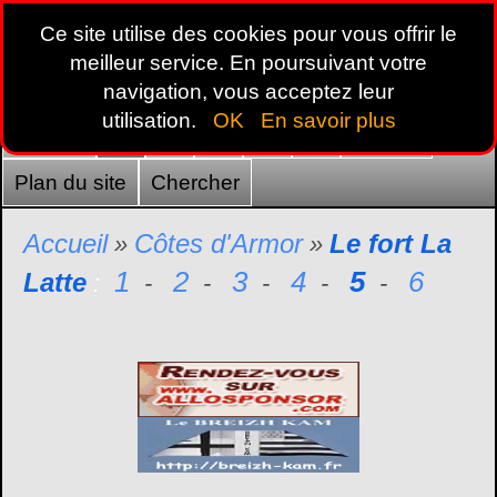
Ce site utilise des cookies pour vous offrir le
meilleur service. En poursuivant votre
navigation, vous acceptez leur
utilisation.
OK
En savoir plus
Accueil
22
29
35
44
56
France
Plan du site
Chercher
Accueil
Côtes d'Armor
Le fort La
»
»
1
2
3
4
5
6
Latte
:
-
-
-
-
-