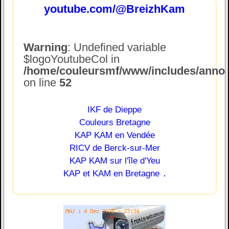
youtube.com/@BreizhKam
Warning
: Undefined variable
$logoYoutubeCol in
/home/couleursmf/www/includes/annonc
on line
52
IKF de Dieppe
Couleurs Bretagne
KAP KAM en Vendée
RICV de Berck-sur-Mer
KAP KAM sur l'île d'Yeu
.
KAP et KAM en Bretagne