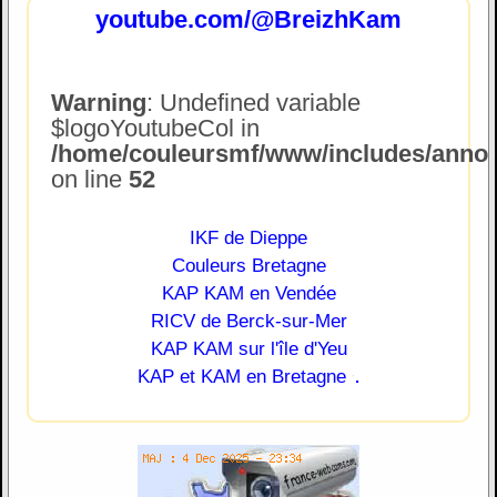
youtube.com/@BreizhKam
Warning
: Undefined variable
$logoYoutubeCol in
/home/couleursmf/www/includes/annonc
on line
52
IKF de Dieppe
Couleurs Bretagne
KAP KAM en Vendée
RICV de Berck-sur-Mer
KAP KAM sur l'île d'Yeu
.
KAP et KAM en Bretagne