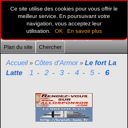
Ce site utilise des cookies pour vous offrir le
meilleur service. En poursuivant votre
navigation, vous acceptez leur
utilisation.
OK
En savoir plus
Accueil
22
29
35
44
56
France
Plan du site
Chercher
Accueil
Côtes d'Armor
Le fort La
»
»
1
2
3
4
5
6
Latte
:
-
-
-
-
-