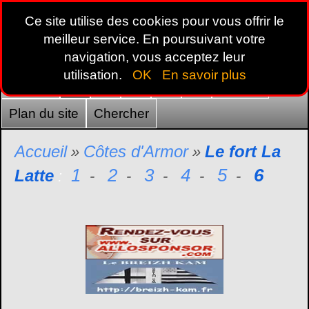
Ce site utilise des cookies pour vous offrir le
meilleur service. En poursuivant votre
navigation, vous acceptez leur
utilisation.
OK
En savoir plus
Accueil
22
29
35
44
56
France
Plan du site
Chercher
Accueil
Côtes d'Armor
Le fort La
»
»
1
2
3
4
5
6
Latte
:
-
-
-
-
-