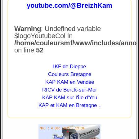
youtube.com/@BreizhKam
Warning
: Undefined variable
$logoYoutubeCol in
/home/couleursmf/www/includes/annonc
on line
52
IKF de Dieppe
Couleurs Bretagne
KAP KAM en Vendée
RICV de Berck-sur-Mer
KAP KAM sur l'île d'Yeu
.
KAP et KAM en Bretagne