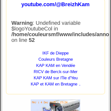
youtube.com/@BreizhKam
Warning
: Undefined variable
$logoYoutubeCol in
/home/couleursmf/www/includes/annonc
on line
52
IKF de Dieppe
Couleurs Bretagne
KAP KAM en Vendée
RICV de Berck-sur-Mer
KAP KAM sur l'île d'Yeu
.
KAP et KAM en Bretagne