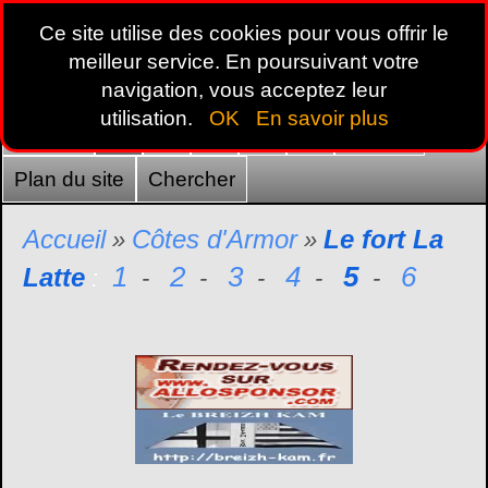
Ce site utilise des cookies pour vous offrir le
meilleur service. En poursuivant votre
navigation, vous acceptez leur
utilisation.
OK
En savoir plus
Accueil
22
29
35
44
56
France
Plan du site
Chercher
Accueil
Côtes d'Armor
Le fort La
»
»
1
2
3
4
5
6
Latte
:
-
-
-
-
-