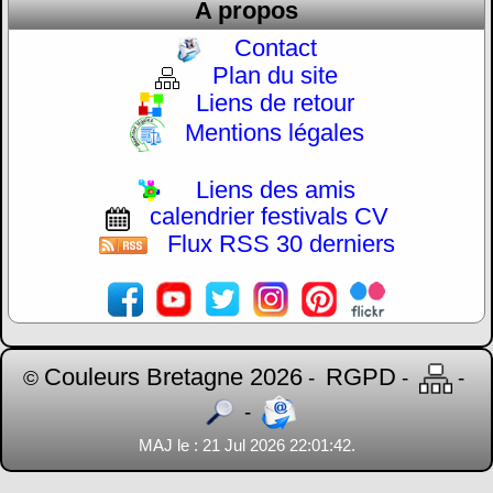
A propos
Contact
Plan du site
Liens de retour
Mentions légales
Liens des amis
calendrier festivals CV
Flux RSS 30 derniers
Couleurs Bretagne 2026
RGPD
©
-
-
-
-
MAJ le : 21 Jul 2026 22:01:42.