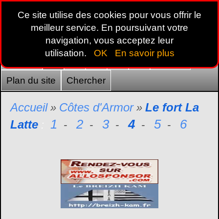
Ce site utilise des cookies pour vous offrir le
meilleur service. En poursuivant votre
navigation, vous acceptez leur
utilisation.
OK
En savoir plus
Accueil
22
29
35
44
56
France
Plan du site
Chercher
Accueil
Côtes d'Armor
Le fort La
»
»
1
2
3
4
5
6
Latte
:
-
-
-
-
-