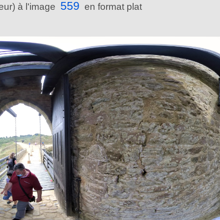
559
reur) à l'image
en format plat