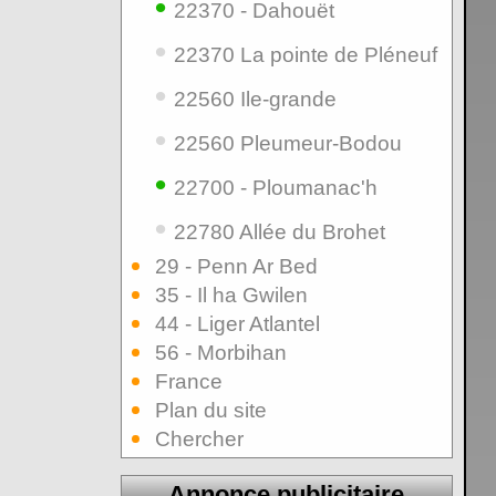
•
22370 - Dahouët
•
22370 La pointe de Pléneuf
•
22560 Ile-grande
•
22560 Pleumeur-Bodou
•
22700 - Ploumanac'h
•
22780 Allée du Brohet
29 - Penn Ar Bed
35 - Il ha Gwilen
44 - Liger Atlantel
56 - Morbihan
France
Plan du site
Chercher
Annonce publicitaire