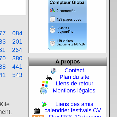
77
084
83
201
61
264
70
380
A propos
38
441
Contact
41
543
Plan du site
Liens de retour
Mentions légales
Kite
Liens des amis
calendrier festivals CV
ment,
Flux RSS 30 derniers