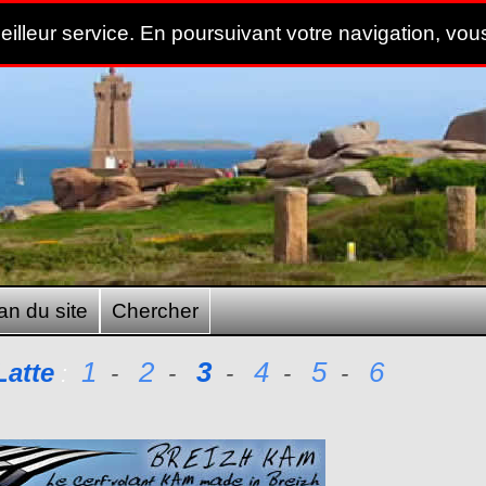
meilleur service. En poursuivant votre navigation, vous
an du site
Chercher
1
2
3
4
5
6
Latte
:
-
-
-
-
-