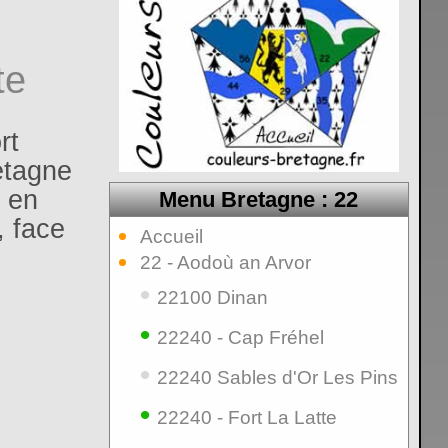
te
rt
etagne
 en
Menu Bretagne : 22
, face
Accueil
22 - Aodoù an Arvor
•
22100 Dinan
•
22240 - Cap Fréhel
•
22240 Sables d'Or Les Pins
•
22240 - Fort La Latte