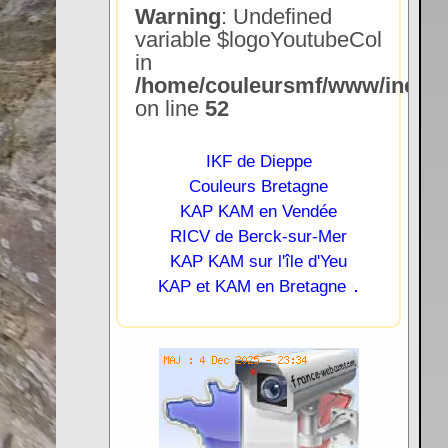
Warning
: Undefined
variable $logoYoutubeCol
in
/home/couleursmf/www/include
on line
52
IKF de Dieppe
Couleurs Bretagne
KAP KAM en Vendée
RICV de Berck-sur-Mer
KAP KAM sur l'île d'Yeu
.
KAP et KAM en Bretagne