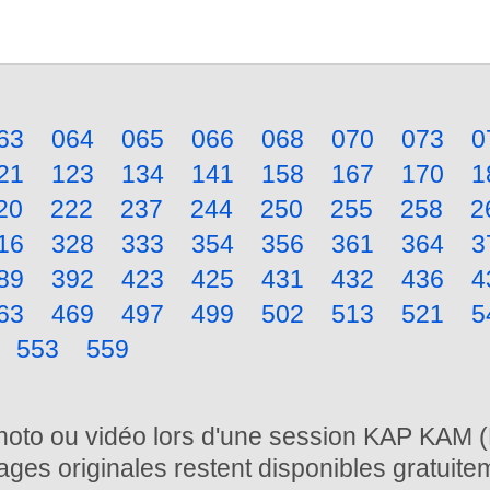
63
064
065
066
068
070
073
0
21
123
134
141
158
167
170
1
20
222
237
244
250
255
258
2
16
328
333
354
356
361
364
3
89
392
423
425
431
432
436
4
63
469
497
499
502
513
521
5
553
559
photo ou vidéo lors d'une session KAP KAM (
ages originales restent disponibles gratuite